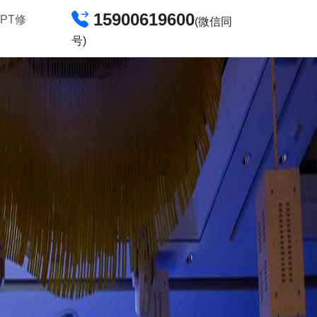
15900619600
PT修
(微信同
号)